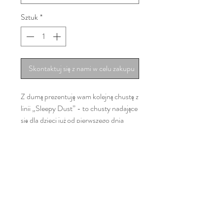
Sztuk
*
Skontaktuj się z nami w celu zakupu
Z dumą prezentuję wam kolejną chustę z
linii „Sleepy Dust” - to chusty nadające
się dla dzieci już od pierwszego dnia
życia.
Wszystkie chusty z tej serii będą
wyjątkowo miękkie, wygodne i idealne
do nauki noszenia dziecka oraz dla
wszystkich, którzy szukają ładnej,
ciągliwej chusty. ❤
„Welcome to the Jungle” to chusta o
gramaturze 250 gsm, wykonana ze