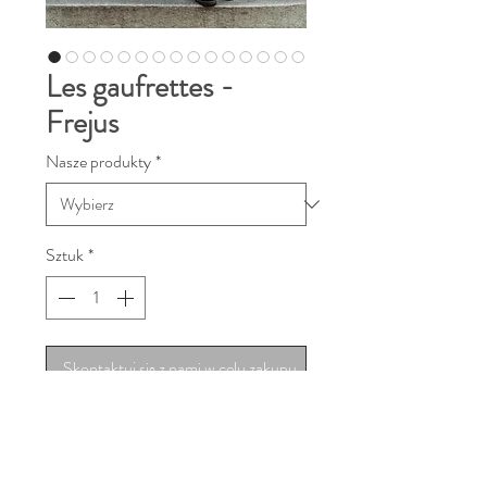
Les gaufrettes -
Frejus
Nasze produkty
*
Sztuk
*
Skontaktuj się z nami w celu zakupu
Check out the wonderfully pastel
colors of our latest wraps! Thanks to
the crunch weft, our waffle wraps are